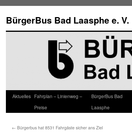
Zum
Inhalt
BürgerBus Bad Laasphe e. V.
springen
Aktuelles
Fahrplan – Linienweg –
BürgerBus Bad
Preise
Laasphe
←
Bürgerbus hat 8531 Fahrgäste sicher ans Ziel