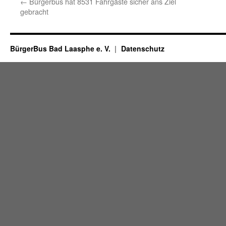
←
Bürgerbus hat 8531 Fahrgäste sicher ans Ziel
gebracht
BürgerBus Bad Laasphe e. V.
Datenschutz