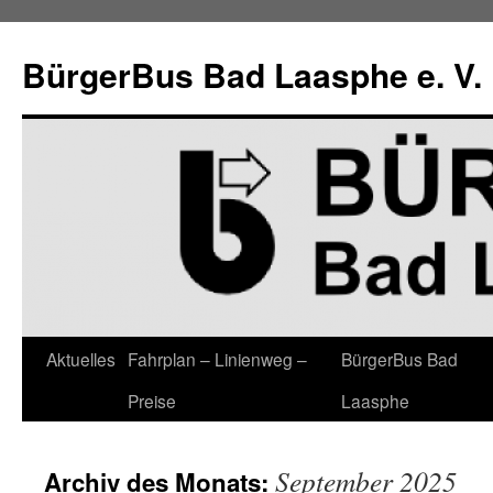
Zum
Inhalt
BürgerBus Bad Laasphe e. V.
springen
Aktuelles
Fahrplan – Linienweg –
BürgerBus Bad
Preise
Laasphe
September 2025
Archiv des Monats: