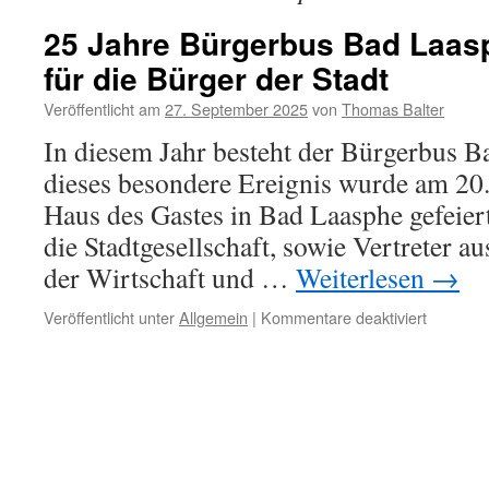
25 Jahre Bürgerbus Bad Laas
für die Bürger der Stadt
Veröffentlicht am
27. September 2025
von
Thomas Balter
In diesem Jahr besteht der Bürgerbus B
dieses besondere Ereignis wurde am 2
Haus des Gastes in Bad Laasphe gefei
die Stadtgesellschaft, sowie Vertreter au
der Wirtschaft und …
Weiterlesen
→
für
Veröffentlicht unter
Allgemein
|
Kommentare deaktiviert
25
Jahre
Bürgerb
Bad
Laasphe
im
Einsatz