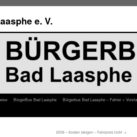
aasphe e. V.
eise
BürgerBus Bad Laasphe
Bürgerbus Bad Laasphe – Fahrer + Vorst
2006 – Kosten steigen – Fahrpreis nicht
→