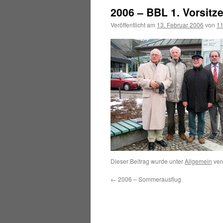
2006 – BBL 1. Vorsitz
Veröffentlicht am
13. Februar 2006
von
1
Dieser Beitrag wurde unter
Allgemein
ver
←
2006 – Sommerausflug