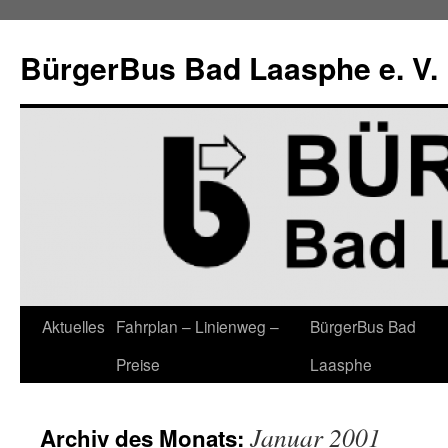
Zum
Inhalt
BürgerBus Bad Laasphe e. V.
springen
Aktuelles
Fahrplan – Linienweg –
BürgerBus Bad
Preise
Laasphe
Januar 2001
Archiv des Monats: