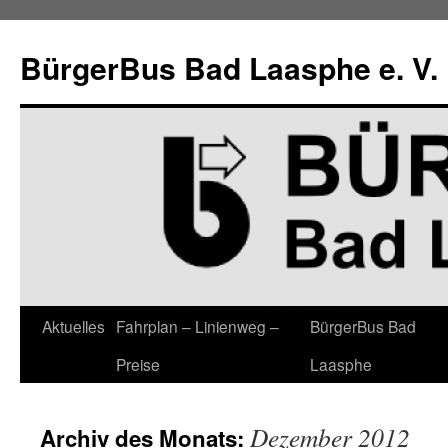
Zum
Inhalt
BürgerBus Bad Laasphe e. V.
springen
Aktuelles
Fahrplan – Linienweg –
BürgerBus Bad
Preise
Laasphe
Dezember 2012
Archiv des Monats: