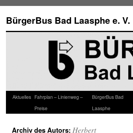
Zum
Inhalt
BürgerBus Bad Laasphe e. V.
springen
Aktuelles
Fahrplan – Linienweg –
BürgerBus Bad
Preise
Laasphe
Herbert
Archiv des Autors: