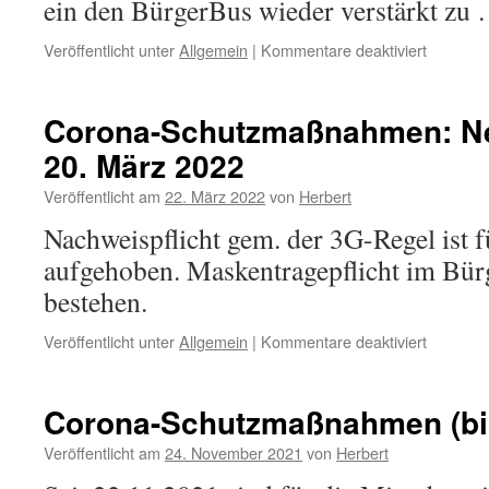
ein den BürgerBus wieder verstärkt zu
für
Veröffentlicht unter
Allgemein
|
Kommentare deaktiviert
Fahrgast
im
BürgerB
Corona-Schutzmaßnahmen: Ne
20. März 2022
Veröffentlicht am
22. März 2022
von
Herbert
Nachweispflicht gem. der 3G-Regel ist f
aufgehoben. Maskentragepflicht im Bür
bestehen.
für
Veröffentlicht unter
Allgemein
|
Kommentare deaktiviert
Corona-
Schutzm
Neue
Corona-Schutzmaßnahmen (bis
Regeln
ab
Veröffentlicht am
24. November 2021
von
Herbert
20.