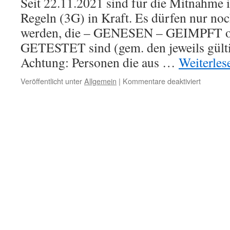
Seit 22.11.2021 sind für die Mitnahme
März
2022
Regeln (3G) in Kraft. Es dürfen nur no
werden, die – GENESEN – GEIMPFT ode
GETESTET sind (gem. den jeweils gültig
Achtung: Personen die aus …
Weiterle
für
Veröffentlicht unter
Allgemein
|
Kommentare deaktiviert
Corona-
Schutz
(bis
19.03.20