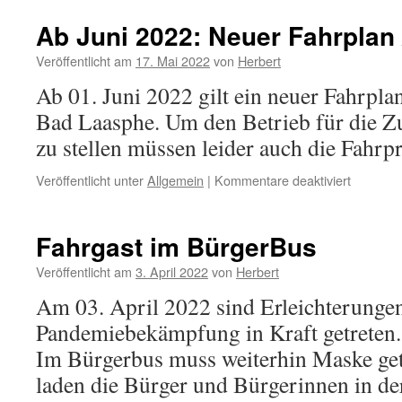
Ab Juni 2022: Neuer Fahrplan 
Veröffentlicht am
17. Mai 2022
von
Herbert
Ab 01. Juni 2022 gilt ein neuer Fahrpl
Bad Laasphe. Um den Betrieb für die Zuk
zu stellen müssen leider auch die Fahrp
für
Veröffentlicht unter
Allgemein
|
Kommentare deaktiviert
Ab
Juni
2022:
Fahrgast im BürgerBus
Neuer
Fahrplan
Veröffentlicht am
3. April 2022
von
Herbert
/
Am 03. April 2022 sind Erleichterung
Neue
Preise
Pandemiebekämpfung in Kraft getreten. 
Im Bürgerbus muss weiterhin Maske ge
laden die Bürger und Bürgerinnen in de