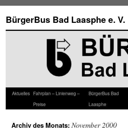
Zum
Inhalt
BürgerBus Bad Laasphe e. V.
springen
Aktuelles
Fahrplan – Linienweg –
BürgerBus Bad
Preise
Laasphe
November 2000
Archiv des Monats: