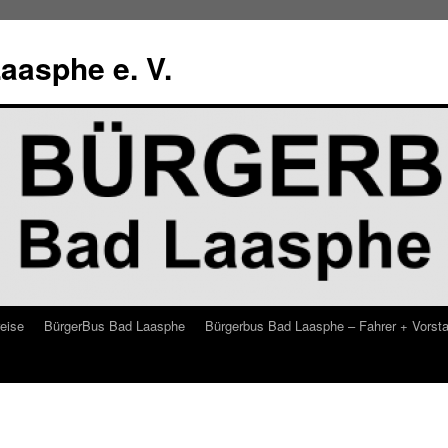
aasphe e. V.
eise
BürgerBus Bad Laasphe
Bürgerbus Bad Laasphe – Fahrer + Vorst