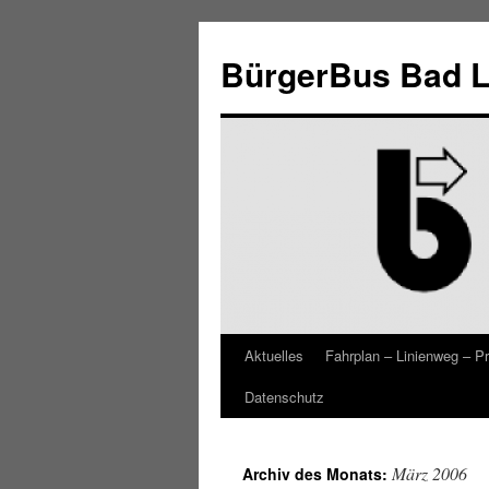
Zum
Inhalt
BürgerBus Bad L
springen
Aktuelles
Fahrplan – Linienweg – Pr
Datenschutz
März 2006
Archiv des Monats: