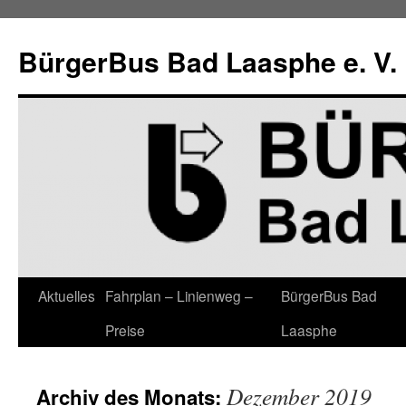
Zum
Inhalt
BürgerBus Bad Laasphe e. V.
springen
Aktuelles
Fahrplan – Linienweg –
BürgerBus Bad
Preise
Laasphe
Dezember 2019
Archiv des Monats: