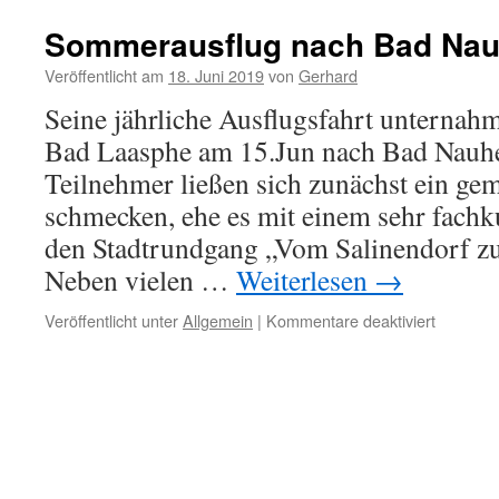
Sommerausflug nach Bad Na
Veröffentlicht am
18. Juni 2019
von
Gerhard
Seine jährliche Ausflugsfahrt unternah
Bad Laasphe am 15.Jun nach Bad Nauh
Teilnehmer ließen sich zunächst ein g
schmecken, ehe es mit einem sehr fachk
den Stadtrundgang „Vom Salinendorf zu
Neben vielen …
Weiterlesen
→
für
Veröffentlicht unter
Allgemein
|
Kommentare deaktiviert
Sommera
nach
Bad
Nauheim