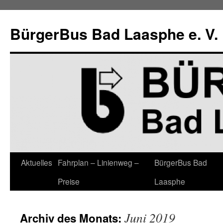
Zum
Inhalt
BürgerBus Bad Laasphe e. V.
springen
Aktuelles
Fahrplan – Linienweg –
BürgerBus Bad
Preise
Laasphe
Juni 2019
Archiv des Monats: