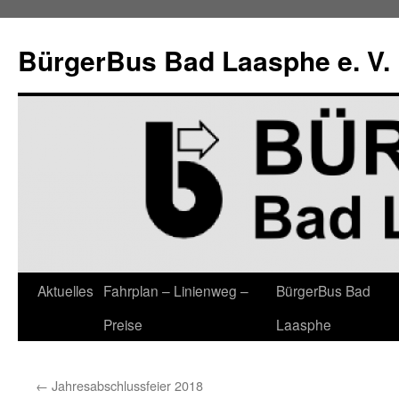
Zum
Inhalt
BürgerBus Bad Laasphe e. V.
springen
Aktuelles
Fahrplan – Linienweg –
BürgerBus Bad
Preise
Laasphe
←
Jahresabschlussfeier 2018