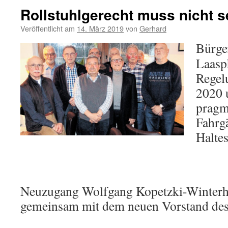
Rollstuhlgerecht muss nicht s
Veröffentlicht am
14. März 2019
von
Gerhard
Bürge
Laasp
Regel
2020 
pragm
Fahrg
Haltes
Neuzugang Wolfgang Kopetzki-Winterho
gemeinsam mit dem neuen Vorstand des