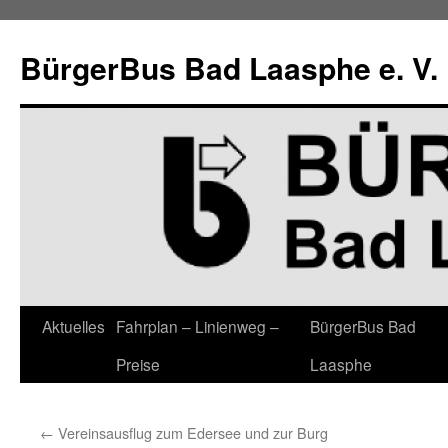
Zum
Inhalt
BürgerBus Bad Laasphe e. V.
springen
Aktuelles
Fahrplan – Linienweg –
BürgerBus Bad
Preise
Laasphe
←
Vereinsausflug zum Edersee und zur Burg