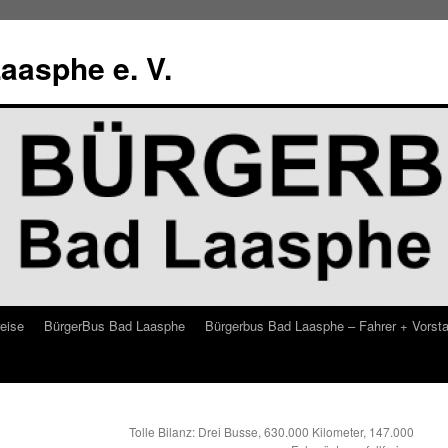
aasphe e. V.
eise
BürgerBus Bad Laasphe
Bürgerbus Bad Laasphe – Fahrer + Vorst
Tolle Bilanz: Drei Busse, 630.000 Kilometer, 147.000