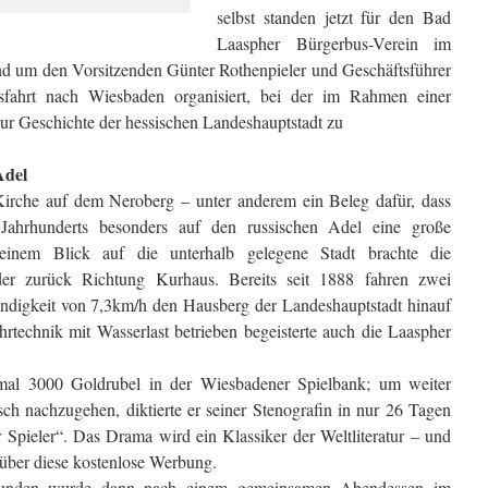
selbst standen jetzt für den Bad
Laaspher Bürgerbus-Verein im
and um den Vorsitzenden Günter Rothenpieler und Geschäftsführer
sfahrt nach Wiesbaden organisiert, bei der im
Rahmen einer
 zur Geschichte der hessischen Landeshauptstadt zu
Adel
 Kirche auf dem Neroberg – unter anderem ein Beleg dafür, dass
Jahrhunderts besonders auf den russischen Adel eine große
einem Blick auf die unterhalb gelegene Stadt brachte die
er zurück Richtung Kurhaus. Bereits seit 1888 fahren zwei
digkeit von 7,3km/h den Hausberg der Landeshauptstadt hinauf
hrtechnik mit Wasserlast betrieben begeisterte auch die Laaspher
nmal 3000 Goldrubel in der Wiesbadener Spielbank; um weiter
sch nachzugehen, diktierte er seiner Stenografin in nur 26 Tagen
Spieler“. Das Drama wird ein Klassiker der Weltliteratur – und
 über diese kostenlose Werbung.
Stunden wurde dann nach einem gemeinsamen Abendessen im